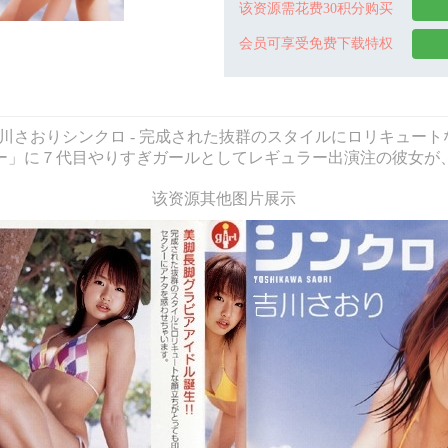
该资源需花费30积分购买
会员可享受免费下载特权
VD - 吉川さおり 吉川さおりシンクロ - 完成された抜群のスタイルに
ー」に７代目やりすぎガールとしてレギュラー出演注の彼女が
该资源其他图片展示