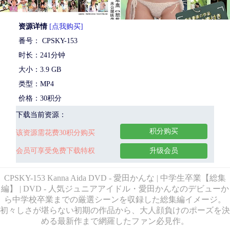
资源详情
[点我购买]
番号： CPSKY-153
时长：241分钟
大小：3.9 GB
类型：MP4
价格：30积分
下载当前资源：
积分购买
该资源需花费30积分购买
会员可享受免费下载特权
升级会员
CPSKY-153 Kanna Aida DVD - 愛田かんな | 中学生卒業【総集
編】 | DVD - 人気ジュニアアイドル・愛田かんなのデビューか
ら中学校卒業までの厳選シーンを収録した総集編イメージ。
初々しさが堪らない初期の作品から、大人顔負けのポーズを決
める最新作まで網羅したファン必見作。