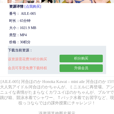
资源详情
[点我购买]
番号： AILE-005
时长：65分钟
大小：1021.9 MB
类型：MP4
价格：30积分
下载当前资源：
积分购买
该资源需花费30积分购买
会员可享受免费下载特权
升级会员
[AILE-005] 河合ほのか Honoka Kawai – mini aile 河合ほのか 15!!
大人気アイドル河合ほのかちゃんが、ミニエルに再登場。アン
ニュイな表情がたまらなくカワユイほのかちゃんが、ブルマで
跳び箱、競泳水着でシャワー、Ｔバック水着でお習字など、現
役っコならではの課外授業にチャレンジ！
该资源其他图片展示